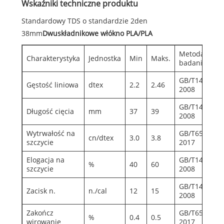
Wskaźniki techniczne produktu
Standardowy TDS o standardzie 2den
38mm
Dwuskładnikowe włókno PLA/PLA
Metoda
Charakterystyka
Jednostka
Min
Maks.
badania
GB/T14335-
Gęstość liniowa
dtex
2.2
2.46
2008
GB/T14336-
Długość cięcia
mm
37
39
2008
Wytrwałość na
GB/T6504-
cn/dtex
3.0
3.8
szczycie
2017
Elogacja na
GB/T14337-
%
40
60
szczycie
2008
GB/T14328-
Zacisk n.
n./cal
12
15
2008
Zakończ
GB/T6504-
%
0.4
0.5
wirowanie
2017