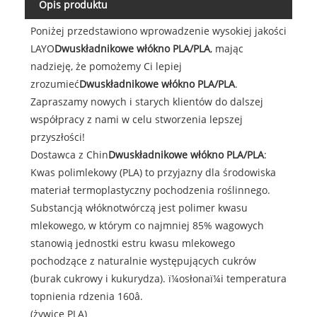
Opis produktu
Poniżej przedstawiono wprowadzenie wysokiej jakości
LAYO
Dwuskładnikowe włókno PLA/PLA
, mając
nadzieję, że pomożemy Ci lepiej
zrozumieć
Dwuskładnikowe włókno PLA/PLA
.
Zapraszamy nowych i starych klientów do dalszej
współpracy z nami w celu stworzenia lepszej
przyszłości!
Dostawca z Chin
Dwuskładnikowe włókno PLA/PLA
:
Kwas polimlekowy (PLA) to przyjazny dla środowiska
materiał termoplastyczny pochodzenia roślinnego.
Substancją włóknotwórczą jest polimer kwasu
mlekowego, w którym co najmniej 85% wagowych
stanowią jednostki estru kwasu mlekowego
pochodzące z naturalnie występujących cukrów
(burak cukrowy i kukurydza). ï¼osłonaï¼i temperatura
topnienia rdzenia 160â.
(żywice PLA)