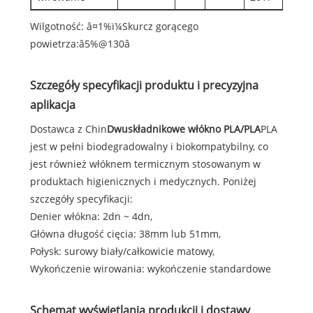
Wilgotność: â¤1%ï¼Skurcz gorącego
powietrza:â5%@130â
Szczegóły specyfikacji produktu i precyzyjna
aplikacja
Dostawca z Chin
Dwuskładnikowe włókno PLA/PLA
PLA
jest w pełni biodegradowalny i biokompatybilny, co
jest również włóknem termicznym stosowanym w
produktach higienicznych i medycznych. Poniżej
szczegóły specyfikacji:
Denier włókna: 2dn ~ 4dn,
Główna długość cięcia: 38mm lub 51mm,
Połysk: surowy biały/całkowicie matowy,
Wykończenie wirowania: wykończenie standardowe
Schemat wyświetlania produkcji i dostawy